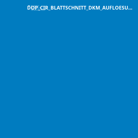
DOP_CIR_BLATTSCHNITT_DKM_AUFLOESUNG_020M_TIFF.zip