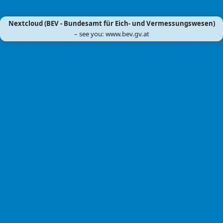
Nextcloud (BEV - Bundesamt für Eich- und Vermessungswesen)
– see you: www.bev.gv.at